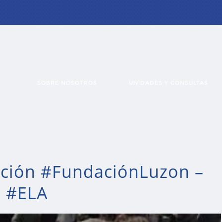
SOBRE NOSOTROS
UNIDADES Y CONSULTAS
ación #FundaciónLuzon –
a #ELA