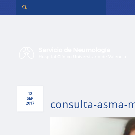
Servicio de Neumología
Hospital Clínico Universitario de Valencia
12
SEP
consulta-asma-me
2017