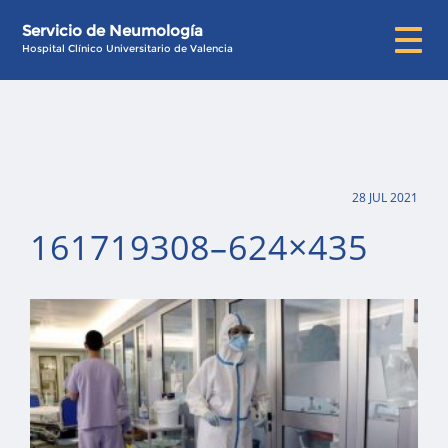
Servicio de Neumología
Hospital Clínico Universitario de Valencia
28 JUL 2021
161719308–624×435